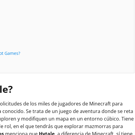
iot Games?
le
?
olicitudes de los miles de jugadores de Minecraft para
a conocido. Se trata de un juego de aventura donde se reta
 exploren y modifiquen un mapa en un entorno cúbico. Tiene
e rol, en el que tendrás que explorar mazmorras para
os
menciona que
Hytale,
a diferencia de Minecraft
,
sí tiene