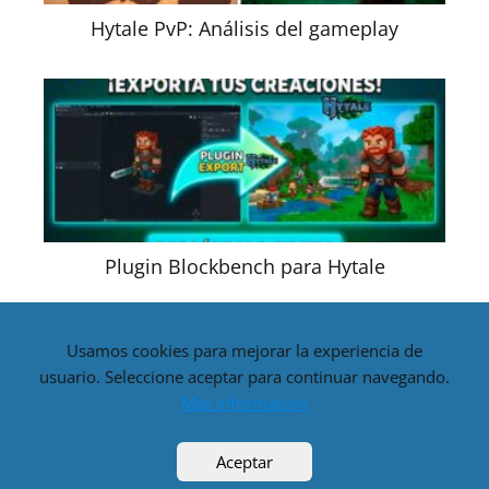
Hytale PvP: Análisis del gameplay
Plugin Blockbench para Hytale
Usamos cookies para mejorar la experiencia de
usuario. Seleccione aceptar para continuar navegando.
Disclaimer: Esta web NO es oficial, es una Web hecha por
Más información
fans. Visiten hytale.com para ir a la web oficial! |
Aviso legal y
política de privacidad
Aceptar